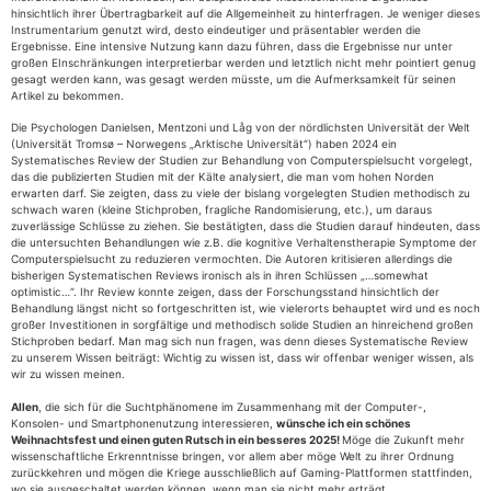
hinsichtlich ihrer Übertragbarkeit auf die Allgemeinheit zu hinterfragen. Je weniger dieses
Instrumentarium genutzt wird, desto eindeutiger und präsentabler werden die
Ergebnisse. Eine intensive Nutzung kann dazu führen, dass die Ergebnisse nur unter
großen EInschränkungen interpretierbar werden und letztlich nicht mehr pointiert genug
gesagt werden kann, was gesagt werden müsste, um die Aufmerksamkeit für seinen
Artikel zu bekommen.
Die Psychologen Danielsen, Mentzoni und Låg von der nördlichsten Universität der Welt
(Universität Tromsø – Norwegens „Arktische Universität“) haben 2024 ein
Systematisches Review der Studien zur Behandlung von Computerspielsucht vorgelegt,
das die publizierten Studien mit der Kälte analysiert, die man vom hohen Norden
erwarten darf. Sie zeigten, dass zu viele der bislang vorgelegten Studien methodisch zu
schwach waren (kleine Stichproben, fragliche Randomisierung, etc.), um daraus
zuverlässige Schlüsse zu ziehen. Sie bestätigten, dass die Studien darauf hindeuten, dass
die untersuchten Behandlungen wie z.B. die kognitive Verhaltenstherapie Symptome der
Computerspielsucht zu reduzieren vermochten. Die Autoren kritisieren allerdings die
bisherigen Systematischen Reviews ironisch als in ihren Schlüssen „…somewhat
optimistic…“. Ihr Review konnte zeigen, dass der Forschungsstand hinsichtlich der
Behandlung längst nicht so fortgeschritten ist, wie vielerorts behauptet wird und es noch
großer Investitionen in sorgfältige und methodisch solide Studien an hinreichend großen
Stichproben bedarf. Man mag sich nun fragen, was denn dieses Systematische Review
zu unserem Wissen beiträgt: Wichtig zu wissen ist, dass wir offenbar weniger wissen, als
wir zu wissen meinen.
Allen
, die sich für die Suchtphänomene im Zusammenhang mit der Computer-,
Konsolen- und Smartphonenutzung interessieren,
wünsche ich ein schönes
Weihnachtsfest und einen guten Rutsch in ein besseres 2025!
Möge die Zukunft mehr
wissenschaftliche Erkrenntnisse bringen, vor allem aber möge Welt zu ihrer Ordnung
zurückkehren und mögen die Kriege ausschließlich auf Gaming-Plattformen stattfinden,
wo sie ausgeschaltet werden können, wenn man sie nicht mehr erträgt.