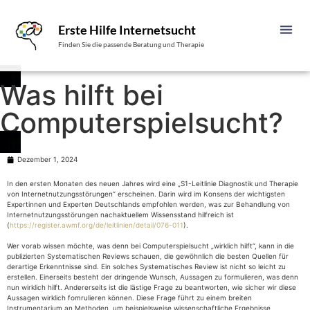
Erste Hilfe Internetsucht
Finden Sie die passende Beratung und Therapie
Was hilft bei
Computerspielsucht?
Dezember 1, 2024
In den ersten Monaten des neuen Jahres wird eine „S1-Leitlinie Diagnostik und Therapie
von Internetnutzungsstörungen“ erscheinen. Darin wird im Konsens der wichtigsten
Expertinnen und Experten Deutschlands empfohlen werden, was zur Behandlung von
Internetnutzungsstörungen nachaktuellem Wissensstand hilfreich ist
(
https://register.awmf.org/de/leitlinien/detail/076-011
).
Wer vorab wissen möchte, was denn bei Computerspielsucht „wirklich hilft“, kann in die
publizierten Systematischen Reviews schauen, die gewöhnlich die besten Quellen für
derartige Erkenntnisse sind. Ein solches Systematisches Review ist nicht so leicht zu
erstellen. Einerseits besteht der dringende Wunsch, Aussagen zu formulieren, was denn
nun wirklich hilft. Andererseits ist die lästige Frage zu beantworten, wie sicher wir diese
Aussagen wirklich fomrulieren können. Diese Frage führt zu einem breiten
Instrumentarium an Methoden, um beispielsweise wissenschaftliche Ergebnisse