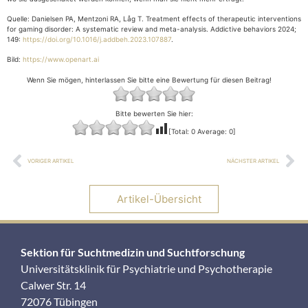
Quelle: Danielsen PA, Mentzoni RA, Låg T. Treatment effects of therapeutic interventions
for gaming disorder: A systematic review and meta-analysis. Addictive behaviors 2024;
149:
https://doi.org/10.1016/j.addbeh.2023.107887
.
Bild:
https://www.openart.ai
Wenn Sie mögen, hinterlassen Sie bitte eine Bewertung für diesen Beitrag!
Bitte bewerten Sie hier:
[Total:
0
Average:
0
]
VORIGER ARTIKEL
NÄCHSTER ARTIKEL
Artikel-Übersicht
Sektion für Suchtmedizin und Suchtforschung
Universitätsklinik für Psychiatrie und Psychotherapie
Calwer Str. 14
72076 Tübingen