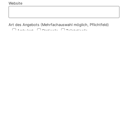
Website
Art des Angebots (Mehrfachauswahl möglich, Pflichtfeld)
Ambulant
Stationär
Teilstationär
Zielgruppe (Mehrfachauswahl möglich, Pflichtfeld)
Angehörige
Betroffene Erwachsene
Betroffene Kinder/Jugendliche
Weitere Anmerkungen