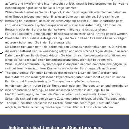
aufweist und inwiefern eine Internetsucht vorliegt. Anschließend besprechen Sie, welche
Behandlungsmöglichkeiten für Sie in Frage kommen.
Wahrscheinlich erhalten Sie das Angebot, in der Beratungsstelle oder Fachambulanz an
einer Gruppe teilzunehmen oder Einzelgespräche wahrzunehmen. Sollte sich in der
Beratung herausstellen, dass ein externes Angebot besser auf Ihre Bedürfnisse passt
(z.B. eine ambulante Psychotherapie oder ein stationärer Aufenthalt), hilft Ihnen die
Beraterin oder der Berater bei der Weitervermittlung und Antragsstellung.
Für (teil-)stationäre Behandlungen beispielsweise muss ein Reha-Antrag gestellt werden.
Praktische Hilfe für diese Antragsstellung – die Sie auf keinen Fall alleine bewerkstelligen
müssen – bekommen Sie in der Beratungsstelle.
Sie können sich auch gern telefonisch mit den Behandlungseinrichtungen (z. B. Kliniken,
die weiter entfernt sind) in Verbindung setzen und noch offene Fragen klären. In unserer
Datenbank finden Sie die Kontaktdaten. Sie könnten sich beispielsweise erkundigen, wie
lange die Wartezeit auf einen Behandlungsplatz voraussichtlich betragen wird.
Wenn Sie eine ambulante Psychotherapie in Anspruch nehmen möchten, erkundigen Sie
sich bei Ihrem Hausarzt, Ihrer Krankenkasse oder der Beratungsstelle nach einer
Therapeutenliste. Für jeden Landkreis gibt es solche Listen mit den Adressen und
Kontaktdaten von niedergelassenen Psychotherapeuten. Auch lohnt es, sich im nahen
Familien- und Freundeskreis gute Therapeuten empfehlen zu lassen.
Im nächsten Schritt rufen Sie die Therapeutin oder den Therapeuten an und vereinbaren
eine probatorische Sitzung. Die Krankenkassen bezahlen in der Regel bis zu
fünf Probesitzungen, die Ihnen die Chance geben, sich gegenseitig kennenzulernen.
Sollten Sie sich auf eine gemeinsame Zusammenarbeit einigen, wird die Therapeutin/der
Therapeut bei Ihrer Krankenkasse Kostenübernahme beantragen. Es ist aber auch
möglich, als Selbstzahler psychotherapeutische Hilfen in Anspruch zu nehmen.
Sektion für Suchtmedizin und Suchtforschung