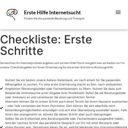
Erste Hilfe Internetsucht
Finden Sie die passende Beratung und Therapie
Checkliste: Erste
Schritte
Sie möchten Ihr Internetproblem angehen und suchen Hilfe? Doch wie geht man am besten vor? In
unserer Checkliste geben wir Ihnen Orientierung für die ersten Schritte in Richtung Hilfe.
Nutzen Sie am besten unsere Adress-Datenbank, um nach einem für Sie passenden
Hilfsangebot zu suchen. Für eine erste Orientierung macht es Sinn, nach ambulanten
Angeboten (Beratungsstellen oder Fachambulanzen) zu filtern. Nutzen Sie dazu zum
Beispiel die Umkreissuche unter Eingabe Ihrer Postleitzahl. Rufen Sie die Beratungsstelle
oder Ambulanz an und vereinbaren Sie einen persönlichen Termin.
Alternativ können Sie im ersten Schritt auch einen Termin bei Ihrem Hausarzt ausmachen
– oder falls vorhanden bei Ihrem Psychiater. Dort können Sie sich ebenfalls nach
Behandlungsmöglichkeiten erkundigen und sich eine Überweisung ausstellen lassen. Falls
Ihnen das unangenehm ist, können Sie diesen Schritt aber auch überspringen.
Sollten Sie als Erstkontakt eine Beratungsstelle oder Fachambulanz ausgewählt haben,
wird der nächste Schritt das persönliche Gespräch vor Ort mit einer Beraterin oder
einem Berater sein. Gemeinsam klären Sie ab, welche Merkmale Ihre Internetproblematik