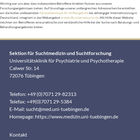
Wichtig war uns aber, dass insbesondere Betroffene direkten Nutzen aus unseren
Forschungsergebnissen ziehen. Auf Grundlage unserer umfangreichen Adressrecherche erstellten
wir die bisher umfassendste
Adressdatenbank für Hilfsangebote
bei abhängiger Internetnutzung in
Deutschland, integriert in das Webangebot
erstehilfe-internetsucht.de
. Mit Hilfe dieser Website
möchten wir Betroffenen eine praktische und verständliche Hilfe bei der Suche nach Beratungs- und
Behandlungsangeboten bieten.
Sektion für Suchtmedizin und Suchtforschung
Universitätsklinik für Psychiatrie und Psychotherapie
Calwer Str. 14
72076 Tübingen
Telefon: +49 (0)7071 29-82313
Telefax: +49(0)7071 29-5384
E-Mail:
sucht@med.uni-tuebingen.de
Homepage:
https://www.medizin.uni-tuebingen.de
Kontakt