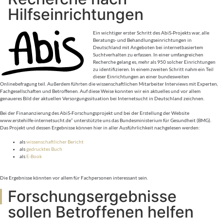
Hilfseinrichtungen
Ein wichtiger erster Schritt des AbiS-Projekts war, alle
Beratungs- und Behandlungseinrichtungen in
Deutschland mit Angeboten bei internetbasiertem
Suchtverhalten zu erfassen. In einer umfangreichen
Recherche gelang es, mehr als 950 solcher Einrichtungen
zu identifizieren. In einem zweiten Schritt nahm ein Teil
dieser Einrichtungen an einer bundesweiten
Onlinebefragung teil. Außerdem führten die wissenschaftlichen Mitarbeiter Interviews mit Experten,
Fachgesellschaften und Betroffenen. Auf diese Weise konnten wir ein aktuelles und vor allem
genaueres Bild der aktuellen Versorgungssituation bei Internetsucht in Deutschland zeichnen.
Bei der Finananzierung des AbiS-Forschungsprojekt und bei der Erstellung der Website
www.erstehilfe-internetsucht.de“ unterstützte uns das Bundesministerium für Gesundheit (BMG).
Das Projekt und dessen Ergebnisse können hier in aller Ausführlichkeit nachgelesen werden:
als
wissenschaftlicher Bericht
als
gedrucktes Buch
als
E-Book
Die Ergebnisse könnten vor allem für Fachpersonen interessant sein.
Forschungsergebnisse
sollen Betroffenen helfen