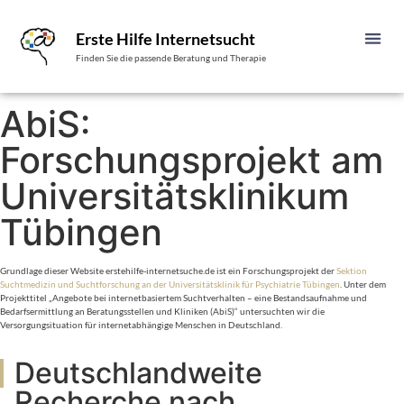
Erste Hilfe Internetsucht
Finden Sie die passende Beratung und Therapie
AbiS:
Forschungsprojekt am
Universitätsklinikum
Tübingen
Grundlage dieser Website erstehilfe-internetsuche.de ist ein Forschungsprojekt der
Sektion
Suchtmedizin und Suchtforschung an der Universitätsklinik für Psychiatrie Tübingen
. Unter dem
Projekttitel „Angebote bei internetbasiertem Suchtverhalten – eine Bestandsaufnahme und
Bedarfsermittlung an Beratungsstellen und Kliniken (AbiS)“ untersuchten wir die
Versorgungsituation für internetabhängige Menschen in Deutschland.
Deutschlandweite
Recherche nach