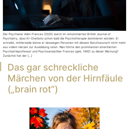
Der Psychiater Allen Frances (2025) warnt im renommierten British Journal of
Psychiatry, dass KI-Chatbots schon bald die Psychotherapie dominieren würden. Er
schreibt, mittlerweile könne er deswegen Personen mit diesem Berufswunsch nicht mehr
aus vollem Herzen zur Ausbildung raten. Was führte den prominenten emeritierten
Psychiatrieprofessor und Psychoanalytiker Frances (geb. 1942) zu dieser Warnung?
Zunächst hat der […]
Das gar schreckliche
Märchen von der Hirnfäule
(„brain rot“)