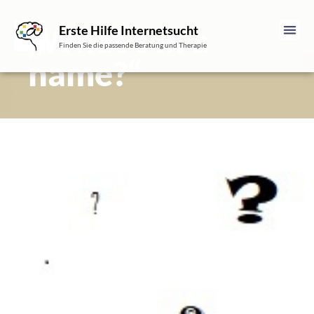
„What’s in a
Erste Hilfe Internetsucht
Finden Sie die passende Beratung und Therapie
name?“