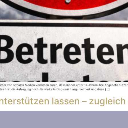
bieter von sozialen Medien verbieten sollen, dass Kinder unter 14 Jahren ihre Angebote nutze
leich ist die Aufregung hoch. Es wird allerdings auch argumentiert und diese […]
unterstützen lassen – zugleich