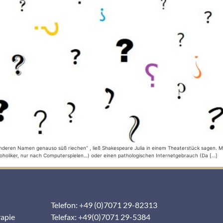
deren Namen genauso süß riechen“ , ließ Shakespeare Julia in einem Theaterstück sagen. Ma
Alkoholiker, nur nach Computerspielen…) oder einen pathologischen Internetgebrauch (Da […]
Telefon: +49 (0)7071 29-82313
rapie
Telefax: +49(0)7071 29-5384