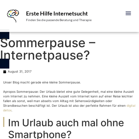
Erste Hilfe Internetsucht
Finden Sie die passende Beratung und Therapie
Sommerpause –
Internetpause?
August 31, 2017
Unser Blog macht gerade eine kleine Sommerpause.
Apropos Sommerpause: Der Urlaub bietet eine gute Gelegenheit, mal eine kleine Auszeit
vom Internet zu nehmen. Eine kleine Auszeit vom Internet kann auf einer Reise leichter
fallen als sonst, weil man abseits vom Alltag mit Sehenswürdigkeiten oder
Strandbesuchen beschäftigt ist. Der Urlaub ist also der perfekte Rahmen für einen
digital
detox
.
Im Urlaub auch mal ohne
Smartphone?