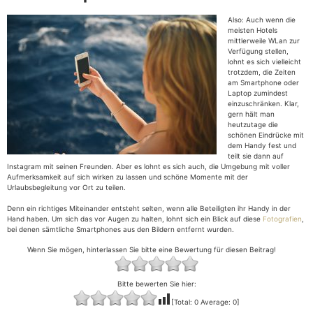
Also: Auch wenn die
meisten Hotels
mittlerweile WLan zur
Verfügung stellen,
lohnt es sich vielleicht
trotzdem, die Zeiten
am Smartphone oder
Laptop zumindest
einzuschränken. Klar,
gern hält man
heutzutage die
schönen Eindrücke mit
dem Handy fest und
teilt sie dann auf
Instagram mit seinen Freunden. Aber es lohnt es sich auch, die Umgebung mit voller
Aufmerksamkeit auf sich wirken zu lassen und schöne Momente mit der
Urlaubsbegleitung vor Ort zu teilen.
Denn ein richtiges Miteinander entsteht selten, wenn alle Beteiligten ihr Handy in der
Hand haben. Um sich das vor Augen zu halten, lohnt sich ein Blick auf diese
Fotografien
,
bei denen sämtliche Smartphones aus den Bildern entfernt wurden.
Wenn Sie mögen, hinterlassen Sie bitte eine Bewertung für diesen Beitrag!
Bitte bewerten Sie hier:
[Total:
0
Average:
0
]