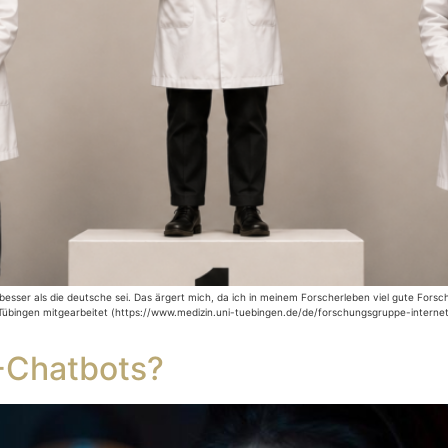
esser als die deutsche sei. Das ärgert mich, da ich in meinem Forscherleben viel gute Forsch
übingen mitgearbeitet (https://www.medizin.uni-tuebingen.de/de/forschungsgruppe-internetn
-Chatbots?