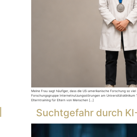
Meine Frau sagt häufiger, dass die US-amerikanische Forschung so viel b
Forschungsgruppe Internetnutzungsstörungen am Universitätsklinikum T
Elterntraining für Eltern von Menschen […]
Suchtgefahr durch KI