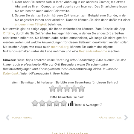
Oder aber Sie setzen sich in Ihrer Wohnung in ein anderes Zimmer, mit etwas
Abstand zu Ihrem Computer und abseits vom Internet. Das Smartphone legen
Sie am besten auch außer Reichweite.
Setzen Sie sich zu Beginn kürzere Zeitfenster, zum Beispiel eine Stunde, in der
Sie ungestört lernen oder arbeiten. Danach können Sie sich dann dafür mit einer
angenehmen Tätigkeit
belohnen.
Mittlerweile gibt es einige Apps, die Ihnen weiterhelfen könnten. Zum Beispiel die App
Offtime
, durch die Sie Zeitfenster festlegen können, in denen Sie ungestört arbeiten
oder lernen möchten. Sie können dabei selbst entscheiden, wie lange Sie nicht gestört
werden wollen und welche Anwendungen für diesen Zeitraum deaktiviert werden sollen.
Mit solchen Apps, wie etwa auch
menthal.org
, können Sie zudem das eigene
Nutzungsverhalten unter die Lupe nehmen und eine
Bestandsaufnahme
machen.
Hinweis:
Diese Tipps ersetzen keine Beratung oder Behandlung. Bitte suchen Sie sich
immer auch professionelle Hilfe vor Ort! Besonders wenn Sie schon unter
Beeinträchtigungen und Konsequenzen Ihrer Internetnutzung leiden. In unserer
Datenbank
finden Hilfsangebote in Ihrer Nähe.
Wenn Sie mögen, hinterlassen Sie bitte eine Bewertung für diesen Beitrag!
Bitte bewerten Sie hier:
[Total:
0
Average:
0
]
VORIGER ARTIKEL
NÄCHSTER ARTIKEL