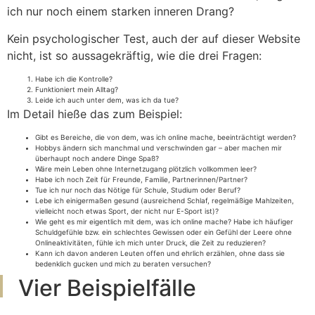
ich nur noch einem starken inneren Drang?
Kein psychologischer Test, auch der auf dieser Website
nicht, ist so aussagekräftig, wie die drei Fragen:
Habe ich die Kontrolle?
Funktioniert mein Alltag?
Leide ich auch unter dem, was ich da tue?
Im Detail hieße das zum Beispiel:
Gibt es Bereiche, die von dem, was ich online mache, beeinträchtigt werden?
Hobbys ändern sich manchmal und verschwinden gar – aber machen mir
überhaupt noch andere Dinge Spaß?
Wäre mein Leben ohne Internetzugang plötzlich vollkommen leer?
Habe ich noch Zeit für Freunde, Familie, Partnerinnen/Partner?
Tue ich nur noch das Nötige für Schule, Studium oder Beruf?
Lebe ich einigermaßen gesund (ausreichend Schlaf, regelmäßige Mahlzeiten,
vielleicht noch etwas Sport, der nicht nur E-Sport ist)?
Wie geht es mir eigentlich mit dem, was ich online mache? Habe ich häufiger
Schuldgefühle bzw. ein schlechtes Gewissen oder ein Gefühl der Leere ohne
Onlineaktivitäten, fühle ich mich unter Druck, die Zeit zu reduzieren?
Kann ich davon anderen Leuten offen und ehrlich erzählen, ohne dass sie
bedenklich gucken und mich zu beraten versuchen?
Vier Beispielfälle