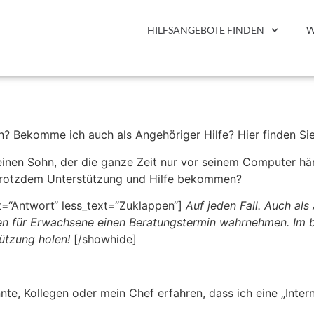
HILFSANGEBOTE FINDEN
W
ich? Bekomme ich auch als Angehöriger Hilfe? Hier finden Si
nen Sohn, der die ganze Zeit nur vor seinem Computer häng
 trotzdem Unterstützung und Hilfe bekommen?
=“Antwort“ less_text=“Zuklappen“]
Auf jeden Fall. Auch als
n für Erwachsene einen Beratungstermin wahrnehmen. Im bes
tützung holen!
[/showhide]
te, Kollegen oder mein Chef erfahren, dass ich eine „Intern