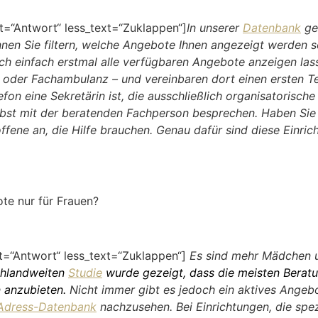
=“Antwort“ less_text=“Zuklappen“]
In unserer
Datenbank
geb
en Sie filtern, welche Angebote Ihnen angezeigt werden so
ch einfach erstmal alle verfügbaren Angebote anzeigen lass
 oder Fachambulanz – und vereinbaren dort einen ersten Te
on eine Sekretärin ist, die ausschließlich organisatorische 
bst mit der beratenden Fachperson besprechen. Haben Sie 
ffene an, die Hilfe brauchen. Genau dafür sind diese Einrich
ote nur für Frauen?
=“Antwort“ less_text=“Zuklappen“]
Es sind mehr Mädchen un
chlandweiten
Studie
wurde gezeigt, dass die meisten Beratu
n anzubieten.
Nicht immer gibt es jedoch ein aktives Angeb
Adress-Datenbank
nachzusehen. Bei Einrichtungen, die spezi