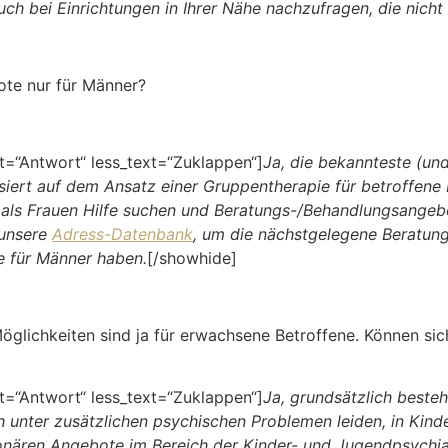
ch bei Einrichtungen in Ihrer Nähe nachzufragen, die nicht 
ote nur für Männer?
=“Antwort“ less_text=“Zuklappen“]
Ja, die bekannteste (un
iert auf dem Ansatz einer Gruppentherapie für betroffene 
r als Frauen Hilfe suchen und Beratungs-/Behandlungsange
 unsere
Adress-Datenbank
, um die nächstgelegene Beratung
e für Männer haben.
[/showhide]
glichkeiten sind ja für erwachsene Betroffene. Können sic
=“Antwort“ less_text=“Zuklappen“]
Ja, grundsätzlich besteh
h unter zusätzlichen psychischen Problemen leiden, in Kind
ionären Angebote im Bereich der Kinder- und Jugendpsychiatr