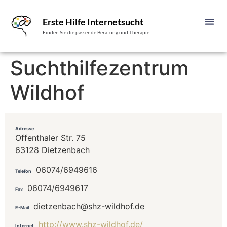
Erste Hilfe Internetsucht
Finden Sie die passende Beratung und Therapie
Suchthilfezentrum
Wildhof
Adresse
Offenthaler Str. 75
63128 Dietzenbach
06074/6949616
Telefon
06074/6949617
Fax
dietzenbach@shz-wildhof.de
E-Mail
http://www.shz-wildhof.de/
Internet