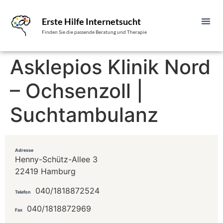
Erste Hilfe Internetsucht
Finden Sie die passende Beratung und Therapie
Asklepios Klinik Nord
– Ochsenzoll |
Suchtambulanz
Adresse
Henny-Schütz-Allee 3
22419 Hamburg
040/1818872524
Telefon
040/1818872969
Fax