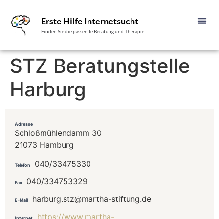
Erste Hilfe Internetsucht
Finden Sie die passende Beratung und Therapie
STZ Beratungstelle
Harburg
Adresse
Schloßmühlendamm 30
21073 Hamburg
040/33475330
Telefon
040/334753329
Fax
harburg.stz@martha-stiftung.de
E-Mail
https://www.martha-
Internet