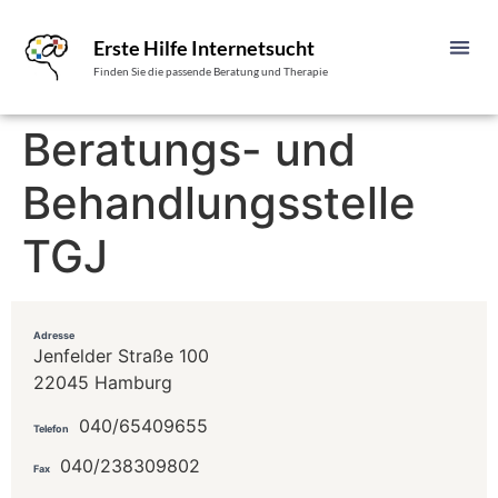
Erste Hilfe Internetsucht
Finden Sie die passende Beratung und Therapie
Beratungs- und
Behandlungsstelle
TGJ
Adresse
Jenfelder Straße 100
22045 Hamburg
040/65409655
Telefon
040/238309802
Fax