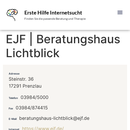
Erste Hilfe Internetsucht
Finden Sie die passende Beratung und Therapie
EJF | Beratungshaus
Lichtblick
Adresse
Steinstr. 36
17291 Prenzlau
03984/5000
Telefon
03984/874415
Fax
beratungshaus-lichtblick@ejf.de
E-Mail
https://www.ejf.de/
Internet