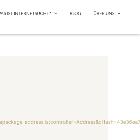
AS IST INTERNETSUCHT?
BLOG
ÜBER UNS
ositepackage_addresslistcontroller=Address&cHash=43e3