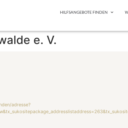
HILFSANGEBOTE FINDEN
W
walde e. V.
inden/adresse?
how&tx_sukositepackage_addresslistaddress=263&tx_suk