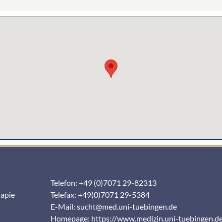
Telefon: +49 (0)7071 29-82313
rapie
Telefax: +49(0)7071 29-5384
E-Mail:
sucht@med.uni-tuebingen.de
Homepage:
https://www.medizin.uni-tuebingen.d