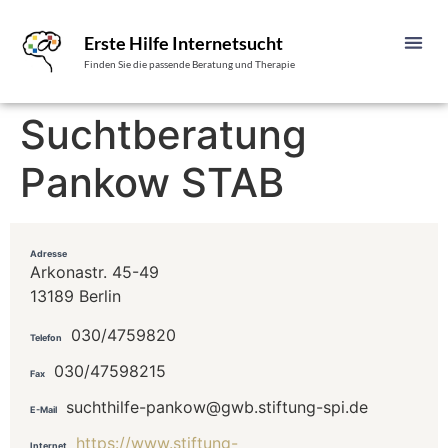
Erste Hilfe Internetsucht
Finden Sie die passende Beratung und Therapie
Suchtberatung
Pankow STAB
Adresse
Arkonastr. 45-49
13189 Berlin
030/4759820
Telefon
030/47598215
Fax
suchthilfe-pankow@gwb.stiftung-spi.de
E-Mail
https://www.stiftung-
Internet