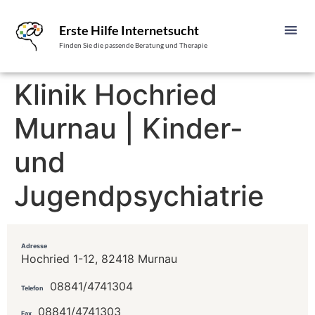
Erste Hilfe Internetsucht
Finden Sie die passende Beratung und Therapie
Klinik Hochried
Murnau | Kinder-
und
Jugendpsychiatrie
Adresse
Hochried 1-12, 82418 Murnau
08841/4741304
Telefon
08841/4741303
Fax