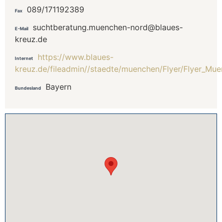
089/171192389
Fax
suchtberatung.muenchen-nord@blaues-
E-Mail
kreuz.de
https://www.blaues-
Internet
kreuz.de/fileadmin//staedte/muenchen/Flyer/Flyer_Mu
Bayern
Bundesland