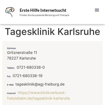
Erste Hilfe Internetsucht
Finden Sie die passende Beratung und Therapie
Tagesklinik Karlsruhe
Adresse
Gritznerstraße 11
76227 Karlsruhe
0721-680338-0
Telefon
0721-680338-19
Fax
tagesklinik@agj-freiburg.de
E-Mail
https://www.klinikverbund-
Internet
freiolsheim.de/tagesklinik-karlsruhe