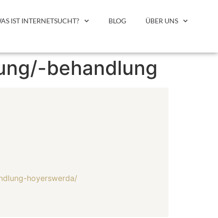
AS IST INTERNETSUCHT?
BLOG
ÜBER UNS
tung/-behandlung
andlung-hoyerswerda/