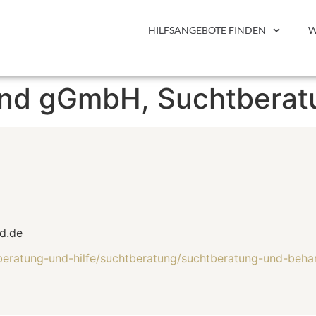
HILFSANGEBOTE FINDEN
W
Rand gGmbH, Suchtbera
d.de
/beratung-und-hilfe/suchtberatung/suchtberatung-und-beh