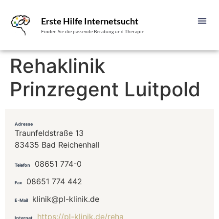
Erste Hilfe Internetsucht
Finden Sie die passende Beratung und Therapie
Rehaklinik
Prinzregent Luitpold
Adresse
Traunfeldstraße 13
83435 Bad Reichenhall
08651 774-0
Telefon
08651 774 442
Fax
klinik@pl-klinik.de
E-Mail
https://pl-klinik.de/reha
Internet