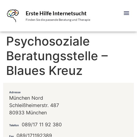
Erste Hilfe Internetsucht
Finden Sie die passende Beratung und Therapie
Psychosoziale
Beratungsstelle –
Blaues Kreuz
Adresse
München Nord
Schleißheimerstr. 487
80933 München
089/17 11 92 380
Telefon
089/171192389
Fax