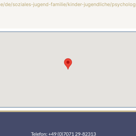
e/de/soziales-jugend-familie/kinder-jugendliche/psycholog
Telefon: +49 (0)7071 29-82313