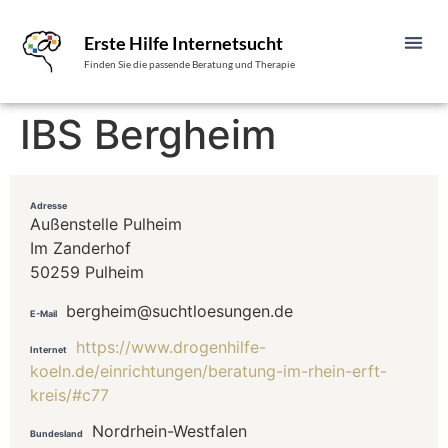
Erste Hilfe Internetsucht
Finden Sie die passende Beratung und Therapie
IBS Bergheim
Adresse
Außenstelle Pulheim
Im Zanderhof
50259 Pulheim
bergheim@suchtloesungen.de
E-Mail
https://www.drogenhilfe-
Internet
koeln.de/einrichtungen/beratung-im-rhein-erft-
kreis/#c77
Nordrhein-Westfalen
Bundesland