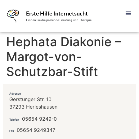
Erste Hilfe Internetsucht
Finden Sie die passende Beratung und Therapie
Hephata Diakonie –
Margot-von-
Schutzbar-Stift
Adresse
Gerstunger Str. 10
37293 Herleshausen
05654 9249-0
Telefon
05654 9249347
Fax