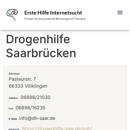
Erste Hilfe Internetsucht
Finden Sie die passende Beratung und Therapie
Drogenhilfe
Saarbrücken
Adresse
Pasteurstr. 7
66333 Völklingen
06898/21030
Telefon
06898/16235
Fax
info@dh-saar.de
E-Mail
https://drogenhilfe-saar.de/psb/
Internet