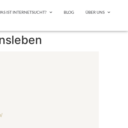
AS IST INTERNETSUCHT?
BLOG
ÜBER UNS
ensleben
n/