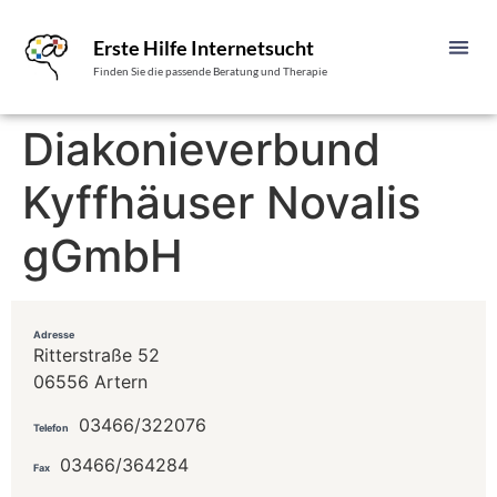
Erste Hilfe Internetsucht
Finden Sie die passende Beratung und Therapie
Diakonieverbund
Kyffhäuser Novalis
gGmbH
Adresse
Ritterstraße 52
06556 Artern
03466/322076
Telefon
03466/364284
Fax