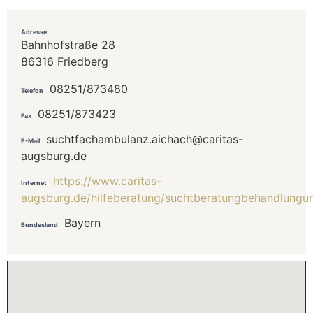
Adresse
Bahnhofstraße 28
86316 Friedberg
08251/873480
Telefon
08251/873423
Fax
suchtfachambulanz.aichach@caritas-
E-Mail
augsburg.de
https://www.caritas-
Internet
augsburg.de/hilfeberatung/suchtberatungbehandlungun
Bayern
Bundesland