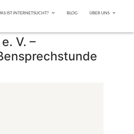
AS IST INTERNETSUCHT?
BLOG
ÜBER UNS
e. V. –
ßensprechstunde