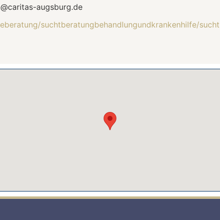
@caritas-augsburg.de
lfeberatung/suchtberatungbehandlungundkrankenhilfe/such