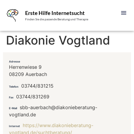
Erste Hilfe Internetsucht
Finden Sie die passende Beratung und Therapie
Diakonie Vogtland
Adresse
Herrenwiese 9
08209 Auerbach
03744/831215
Telefon
03744/831269
Fax
sbb-auerbach@diakonieberatung-
E-Mail
vogtland.de
https://www.diakonieberatung-
Internet
vogtland.de/suchtberatung/