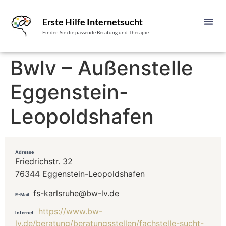
Erste Hilfe Internetsucht
Finden Sie die passende Beratung und Therapie
Bwlv – Außenstelle
Eggenstein-
Leopoldshafen
Adresse
Friedrichstr. 32
76344 Eggenstein-Leopoldshafen
fs-karlsruhe@bw-lv.de
E-Mail
https://www.bw-
Internet
lv.de/beratung/beratungsstellen/fachstelle-sucht-