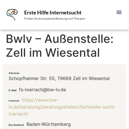
Erste Hilfe Internetsucht
Finden Sie die passende Beratung und Therapie
Bwlv – Außenstelle:
Zell im Wiesental
Adresse
Schopfheimer Str. 55, 79669 Zell im Wiesental
fs-loerrach@bw-lv.de
E-Mail
https://www.bw-
Internet
lv.de/beratung/beratungsstellen/fachstelle-sucht-
loerrach/
Baden-Württemberg
Bundesland