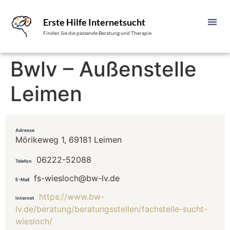
Erste Hilfe Internetsucht
Finden Sie die passende Beratung und Therapie
Bwlv – Außenstelle
Leimen
Adresse
Mörikeweg 1, 69181 Leimen
06222-52088
Telefon
fs-wiesloch@bw-lv.de
E-Mail
https://www.bw-
Internet
lv.de/beratung/beratungsstellen/fachstelle-sucht-
wiesloch/