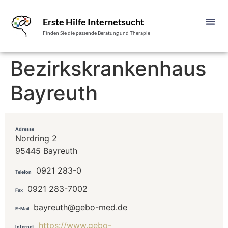
Erste Hilfe Internetsucht
Finden Sie die passende Beratung und Therapie
Bezirkskrankenhaus
Bayreuth
Adresse
Nordring 2
95445 Bayreuth
0921 283-0
Telefon
0921 283-7002
Fax
bayreuth@gebo-med.de
E-Mail
https://www.gebo-
Internet