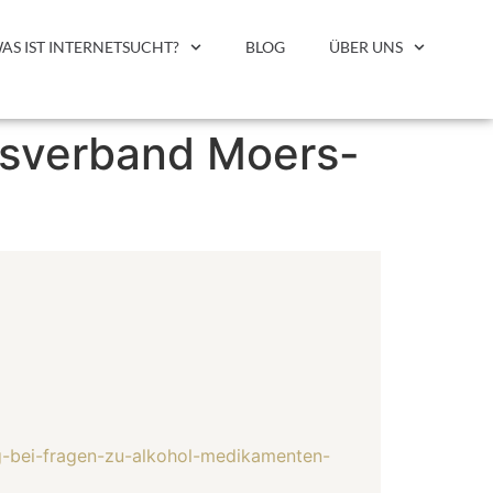
AS IST INTERNETSUCHT?
BLOG
ÜBER UNS
asverband Moers-
ng-bei-fragen-zu-alkohol-medikamenten-