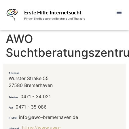
Erste Hilfe Internetsucht
Finden Sie die passende Beratung und Therapie
AWO
Suchtberatungszentr
Adresse
Wurster Straße 55
27580 Bremerhaven
0471 - 34 021
Telefon
0471 - 35 086
Fax
info@awo-bremerhaven.de
E-Mail
https://www.awo-
Internet