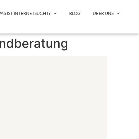
AS IST INTERNETSUCHT?
BLOG
ÜBER UNS
endberatung