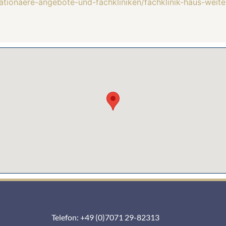
ationaere-angebote-und-fachkliniken/fachklinik-haus-weit
Telefon: +49 (0)7071 29-82313