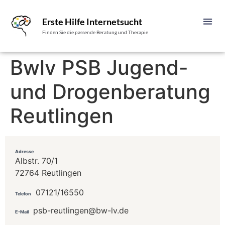
Erste Hilfe Internetsucht
Finden Sie die passende Beratung und Therapie
Bwlv PSB Jugend-
und Drogenberatung
Reutlingen
Adresse
Albstr. 70/1
72764 Reutlingen
07121/16550
Telefon
psb-reutlingen@bw-lv.de
E-Mail