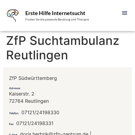
Erste Hilfe Internetsucht
Finden Sie die passende Beratung und Therapie
ZfP Suchtambulanz
Reutlingen
ZfP Südwürttemberg
Adresse
Kaiserstr. 2
72764 Reutlingen
07121/24198330
Telefon
07121/24198331
Fax
doris.herbrik@zfp-zentrum.de |
E-Mail