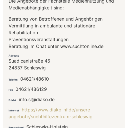
Die Angebote der Fachstelle Mediennutzung und
Medienabhängigkeit sind:
Beratung von Betroffenen und Angehörigen
Vermittlung in ambulante und stationäre
Rehabilitation
Präventionsveranstaltungen
Beratung im Chat unter www.suchtonline.de
Adresse
Suadicanistraße 45
24837 Schleswig
04621/48610
Telefon
04621/486129
Fax
info.sl@diako.de
E-Mail
https://www.diako-nf.de/unsere-
Internet
angebote/suchthilfezentrum-schleswig
Schleswig-Holstein
Bundesland