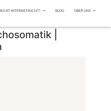
AS IST INTERNETSUCHT?
BLOG
ÜBER UNS
chosomatik |
n