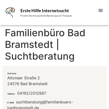
Erste Hilfe Internetsucht
Finden Sie die passende Beratung und Therapie
Familienbüro Bad
Bramstedt |
Suchtberatung
Adresse
Altonaer Straße 2
24576 Bad Bramstedt
04192/2012887
Telefon
suchtberatung@familienbuero-
E-Mail
badbramstedt.de