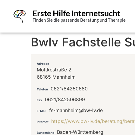
Erste Hilfe Internetsucht
Finden Sie die passende Beratung und Therapie
Bwlv Fachstelle 
Adresse
Moltkestraße 2
68165 Mannheim
0621/84250680
Telefon
0621/842506899
Fax
fs-mannheim@bw-lv.de
E-Mail
https://www.bw-lv.de/beratung/bera
Internet
Baden-Württemberg
Bundesland