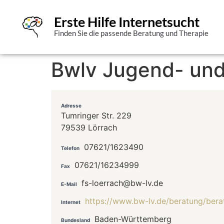
Erste Hilfe Internetsucht
Finden Sie die passende Beratung und Therapie
Bwlv Jugend- und
Adresse
Tumringer Str. 229
79539 Lörrach
07621/1623490
Telefon
07621/16234999
Fax
fs-loerrach@bw-lv.de
E-Mail
https://www.bw-lv.de/beratung/berat
Internet
Baden-Württemberg
Bundesland